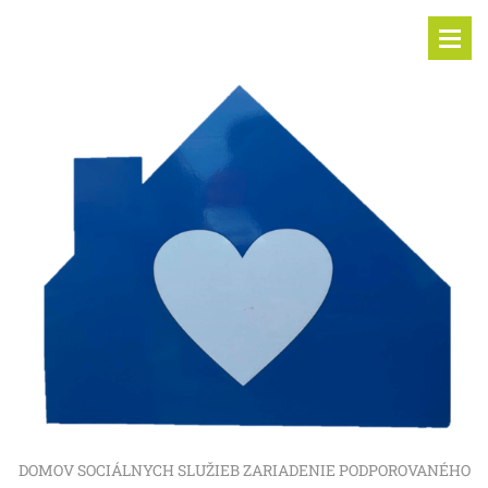
DOMOV SOCIÁLNYCH SLUŽIEB ZARIADENIE PODPOROVANÉHO