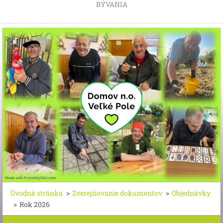
BÝVANIA
Úvodná stránka
>
Zverejňovanie dokumentov
>
Objednávky
>
Rok 2026