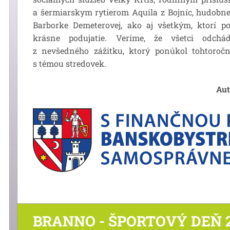
a šermiarskym rytierom Aquila z Bojníc, hudobn
Barborke Demeterovej, ako aj všetkým, ktorí p
krásne podujatie. Veríme, že všetci odchá
z nevšedného zážitku, ktorý ponúkol tohtoro
s témou stredovek.
Aut
BRANNO - ŠPORTOVÝ DEŇ 