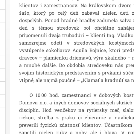
klientov i zamestnancov. Na kráľovskom dvore
šašo, ktorý po celý deň zabával nielen deti z
dospelých. Ponad hradné hradby zadunela salva 
deň s témou stredovek bol oficiálne zaháj
pripomenuli dvaja trubadúri – klienti Ing. Vladk
samozrejme odetí v stredovekých kostýmoch
vystúpenie sokoliarov Aquila Bojnice, ktorí pred
dravcov – plamienku driemavú, výra skalného – n
a mnohé ďalšie. Do obdobia stredoveku nás preni
svojím historickým predstavením s prvkami súčas
vtipné, ale najmä poučné – „Klamať a kradnúť sa n
O 10:00 hod. zamestnanci v dobových kostým
Domova n.o. a iných domovov sociálnych služieb
disciplín. Hod venčekov na rytiersky meč, sla
riekou, streľba z praku či zbieranie a navlieka
preverili fyzickú zdatnosť klientov. Účastníkom
zapotili nielen ruky a nohy, ale i hlava. V por