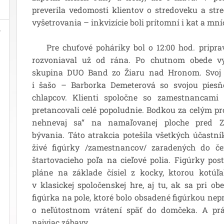
preverila vedomosti klientov o stredoveku a str
vyšetrovania – inkvizície boli prítomní i kat a mní
Pre chuťové poháriky bol o 12:00 hod. priprav
rozvoniaval už od rána. Po chutnom obede vy
skupina DUO Band zo Žiaru nad Hronom. Svoj 
i šašo – Barborka Demeterová so svojou piesňo
chlapcov. Klienti spoločne so zamestnancami
pretancovali celé popoludnie. Bodkou za celým p
nehnevaj sa“ na namaľovanej ploche pred Z
bývania. Táto atrakcia potešila všetkých účastní
živé figúrky /zamestnancov/ zaradených do č
štartovacieho poľa na cieľové polia. Figúrky po
pláne na základe čísiel z kocky, ktorou kotúľa
v klasickej spoločenskej hre, aj tu, ak sa pri o
figúrka na pole, ktoré bolo obsadené figúrkou nepri
o neľútostnom vrátení späť do domčeka. A práv
najviac zábavy.