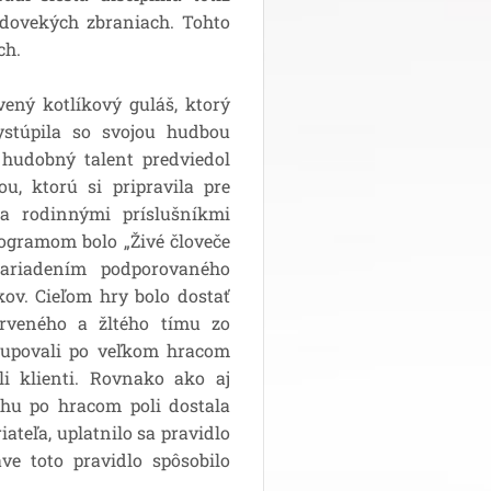
edovekých zbraniach. Tohto
ch.
ený kotlíkový guláš, ktorý
stúpila so svojou hudbou
hudobný talent predviedol
u, ktorú si pripravila pre
 a rodinnými príslušníkmi
rogramom bolo „Živé človeče
ariadením podporovaného
kov. Cieľom hry bolo dostať
erveného a žltého tímu zo
stupovali po veľkom hracom
li klienti. Rovnako ako aj
behu po hracom poli dostala
ateľa, uplatnilo sa pravidlo
e toto pravidlo spôsobilo