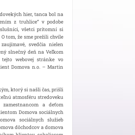
dovekých hier, tanca bol na
pením z truhlice“ v podobe
slušníci, všetci prítomní si
 tom, že sme prežili chvíle
o zaujímavé, svedčia nielen
vený slnečný deň na Veľkom
a tejto webovej stránke vo
lient Domova n.o. – Martin
kým, ktorý si našli čas, prišli
teľnú atmosféru stredoveku
ľke, zamestnancom a deťom
klientom Domova sociálnych
omova sociálnych služieb
Domova dôchodcov a domova
šníkom klientov, sokoliarom