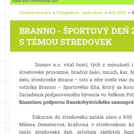
Úvodná stránka
>
Fotogaléria - naše akcie
>
Rok 2016
>
B
BRANNO - ŠPORTOVÝ DEŇ 
S TÉMOU STREDOVEK
Domov n.o. vítal hostí, tých z minulosti i z
stredoveké princezné, hradný šašo, mních, kat, bie
delo, stredoveké zbrane – toto a ešte oveľa viac mo
ročníka Branno – športového dňa, ktorý sa konal
Zariadenia podporovaného bývania vo Veľkom Poli
finančnou podporou Banskobystrického samosprá
Exkurzia do stredoveku začala ráno o 9:00 hod
Milena Demeterová, kráľovná v stredovekom kos
tento stredoveký deň, privítala všetkých host