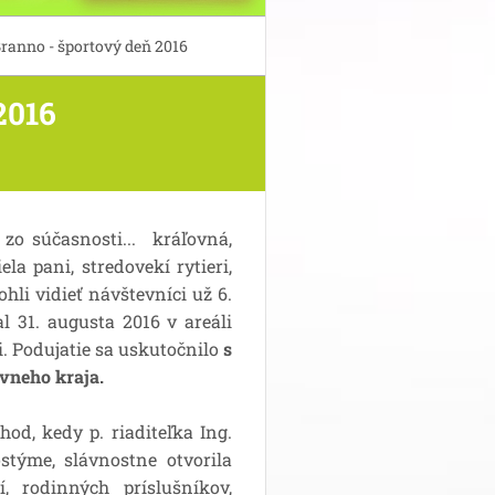
ranno - športový deň 2016
2016
o súčasnosti... kráľovná,
la pani, stredovekí rytieri,
hli vidieť návštevníci už 6.
 31. augusta 2016 v areáli
. Podujatie sa uskutočnilo
s
vneho kraja.
, kedy p. riaditeľka Ing.
týme, slávnostne otvorila
í, rodinných príslušníkov,