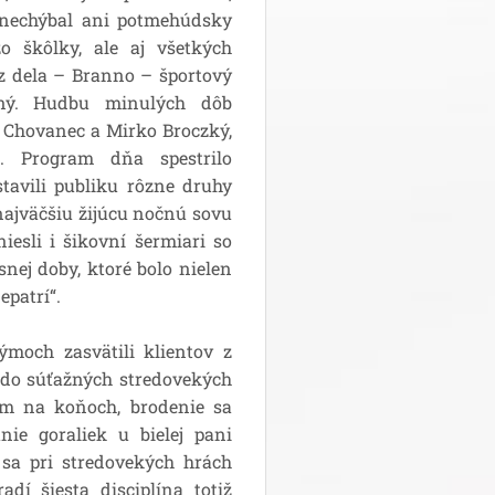
 nechýbal ani potmehúdsky
o škôlky, ale aj všetkých
z dela – Branno – športový
ený. Hudbu minulých dôb
o Chovanec a Mirko Broczký,
. Program dňa spestrilo
stavili publiku rôzne druhy
ajväčšiu žijúcu nočnú sovu
esli i šikovní šermiari so
nej doby, ktoré bolo nielen
epatrí“.
och zasvätili klientov z
 do súťažných stredovekých
lom na koňoch, brodenie sa
nie goraliek u bielej pani
 sa pri stredovekých hrách
adí šiesta disciplína totiž