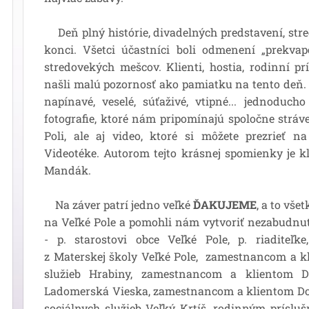
Deň plný histórie, divadelných predstavení, stre
konci. Všetci účastníci boli odmenení „prekva
stredovekých mešcov. Klienti, hostia, rodinní prí
našli malú pozornosť ako pamiatku na tento deň. O
napínavé, veselé, súťaživé, vtipné... jednoduch
fotografie, ktoré nám pripomínajú spoločne strá
Poli, ale aj video, ktoré si môžete prezrieť n
Videotéke. Autorom tejto krásnej spomienky je k
Mandák.
Na záver patrí jedno veľké
ĎAKUJEME
, a to všet
na Veľké Pole a pomohli nám vytvoriť nezabudnu
- p. starostovi obce Veľké Pole, p. riadite
z Materskej školy Veľké Pole, zamestnancom a 
služieb Hrabiny, zamestnancom a klientom D
Ladomerská Vieska, zamestnancom a klientom 
sociálnych služieb Veľký Krtíš, rodinným príslu