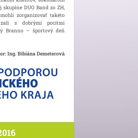
ej skupine DUO Band zo ZH,
omohli zorganizovať takéto
dzali s dobrými pocitmi
čný Branno – športový deň
or: Ing. Bibiána Demeterová
2016