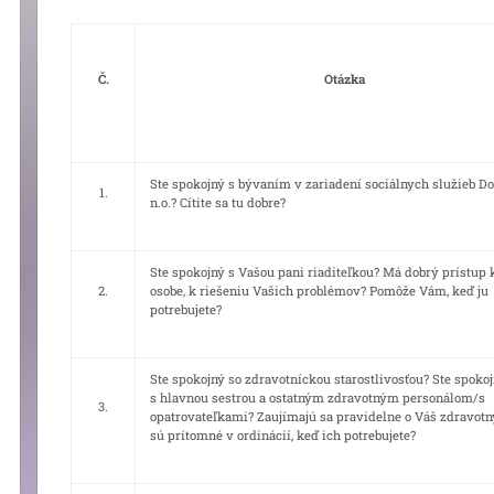
Č.
Otázka
Ste spokojný s bývaním v zariadení sociálnych služieb 
1.
n.o.? Cítite sa tu dobre?
Ste spokojný s Vašou pani riaditeľkou? Má dobrý prístup 
2.
osobe, k riešeniu Vašich problémov? Pomôže Vám, keď ju
potrebujete?
Ste spokojný so zdravotníckou starostlivosťou? Ste spoko
s hlavnou sestrou a ostatným zdravotným personálom/s
3.
opatrovateľkami? Zaujímajú sa pravidelne o Váš zdravotný
sú prítomné v ordinácií, keď ich potrebujete?