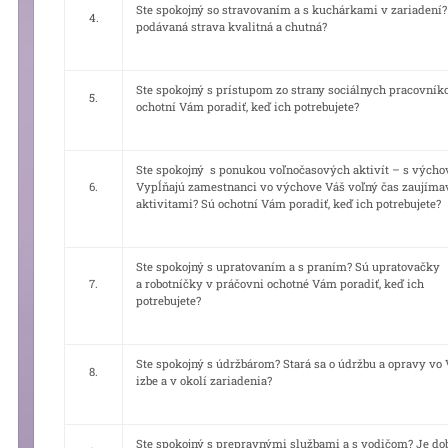
Ste spokojný so stravovaním a s kuchárkami v zariadení?
4.
podávaná strava kvalitná a chutná?
Ste spokojný s prístupom zo strany sociálnych pracovník
5.
ochotní Vám poradiť, keď ich potrebujete?
Ste spokojný s ponukou voľnočasových aktivít – s výcho
6.
Vypĺňajú zamestnanci vo výchove Váš voľný čas zaujím
aktivitami? Sú ochotní Vám poradiť, keď ich potrebujete?
Ste spokojný s upratovaním a s praním? Sú upratovačky
7.
a robotníčky v práčovni ochotné Vám poradiť, keď ich
potrebujete?
Ste spokojný s údržbárom? Stará sa o údržbu a opravy vo 
8.
izbe a v okolí zariadenia?
Ste spokojný s prepravnými službami a s vodičom? Je do