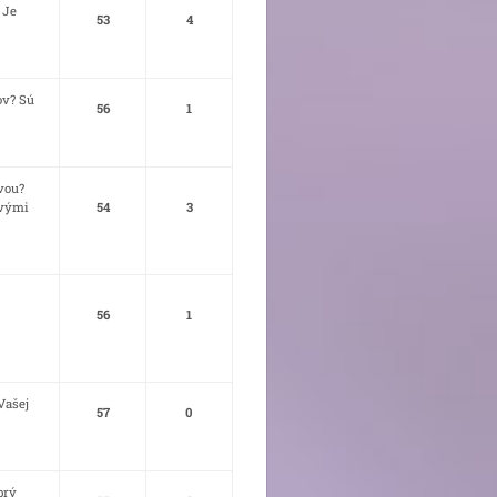
 Je
53
4
ov? Sú
56
1
vou?
avými
54
3
56
1
Vašej
57
0
brý