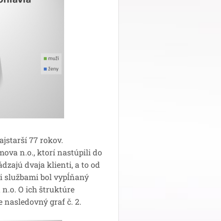
jstarší 77 rokov.
va n.o., ktorí nastúpili do
zajú dvaja klienti, a to od
i službami bol vypĺňaný
n.o. O ich štruktúre
e nasledovný graf č. 2.