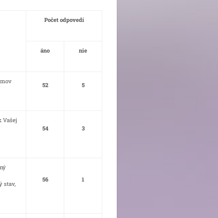
Počet odpovedí
áno
nie
Domov
52
5
k Vašej
54
3
jný
56
1
 stav,