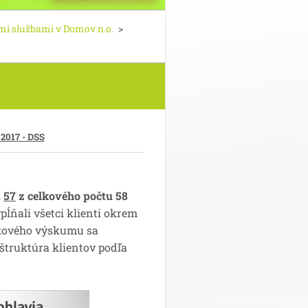
mi službami v Domov n.o.
>
017 - DSS
.
57
z celkového počtu 58
pĺňali všetci klienti okrem
kového výskumu sa
 štruktúra klientov podľa