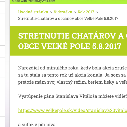
Úvodná stránka
>
Videotéka
>
Rok 2017
>
Stretnutie chatárov a občanov obce Veľké Pole 5.8.2017
STRETNUTIE CHATÁROV A
OBCE VEĽKÉ POLE 5.8.2017
Narozdiel od minulého roku, kedy bola akcia zruše
sa tu stala sa tento rok už akcia konala. Ja som sa 
pretože mám svoj vlastný režim, beriem lieky a ve
Vystúpenie pána Stanislava Vitáloša môžete vidieť
https://www.velkepole.sk/video/stanislav%20vital
a súťaž v pití piva: