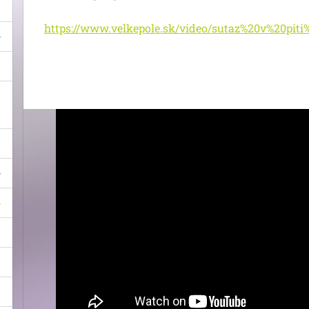
https://www.velkepole.sk/video/sutaz%20v%20pit