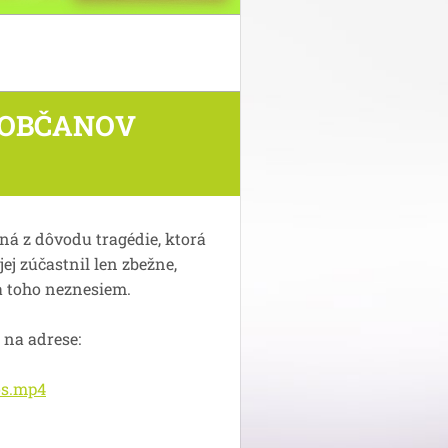
 OBČANOV
ná z dôvodu tragédie, ktorá
jej zúčastnil len zbežne,
ľa toho neznesiem.
 na adrese:
os.mp4