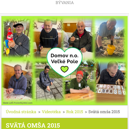
BÝVANIA
Úvodná stránka
>
Videotéka
>
Rok 2015
>
Svätá omša 2015
SVÄTÁ OMŠA 2015