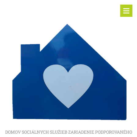
DOMOV SOCIÁLNYCH SLUŽIEB ZARIADENIE PODPOROVANÉHO