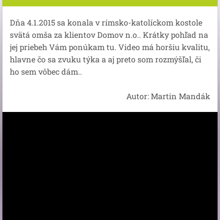
Dňa 4.1.2015 sa konala v rímsko-katolíckom kostole
svätá omša za klientov Domov n.o.. Krátky pohľad na
jej priebeh Vám ponúkam tu. Video má horšiu kvalitu,
hlavne čo sa zvuku týka a aj
preto
som rozmýšľal, či
ho sem vôbec dám..
Autor: Martin Mandák