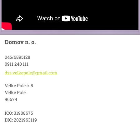
Domov n. o.
045/6895128
0911 240 111
dss.velk
epole@gm
ail.com
Veľké Pole č. 5
Veľké Pole
96674
IČO: 31908675
DIČ: 2021963119