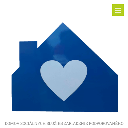
DOMOV SOCIÁLNYCH SLUŽIEB ZARIADENIE PODPOROVANÉHO