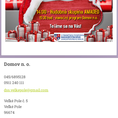
Domov n. o.
045/6895128
0911 240 111
dss.velk
epole@gm
ail.com
Veľké Pole č. 5
Veľké Pole
96674