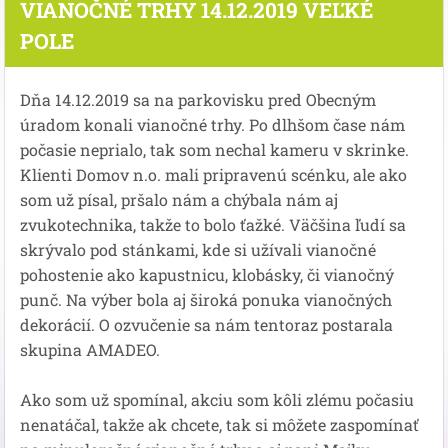
VIANOČNÉ TRHY 14.12.2019 VEĽKÉ
POLE
Dňa 14.12.2019 sa na parkovisku pred Obecným
úradom konali vianočné trhy. Po dlhšom čase nám
počasie neprialo, tak som nechal kameru v skrinke.
Klienti Domov n.o. mali pripravenú scénku, ale ako
som už písal, pršalo nám a chýbala nám aj
zvukotechnika, takže to bolo ťažké. Väčšina ľudí sa
skrývalo pod stánkami, kde si užívali vianočné
pohostenie ako kapustnicu, klobásky, či vianočný
punč. Na výber bola aj široká ponuka vianočných
dekorácií. O ozvučenie sa nám tentoraz postarala
skupina AMADEO.
Ako som už spomínal, akciu som kôli zlému počasiu
nenatáčal, takže ak chcete, tak si môžete zaspomínať