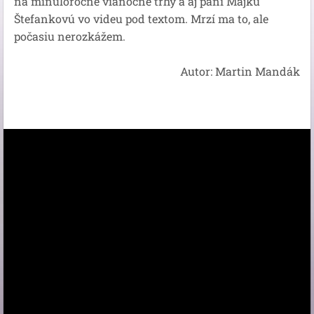
na minuloročné vianočné trhy a aj pani Majku
Štefankovú vo videu pod textom. Mrzí ma to, ale
počasiu nerozkážem.
Autor: Martin Mandák