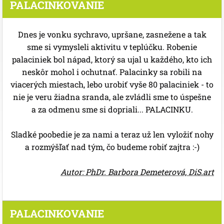
PALACINKOVANIE
Dnes je vonku sychravo, upršane, zasnežene a tak
sme si vymysleli aktivitu v teplúčku. Robenie
palaciniek bol nápad, ktorý sa ujal u každého, kto ich
neskôr mohol i ochutnať. Palacinky sa robili na
viacerých miestach, lebo urobiť vyše 80 palaciniek - to
nie je veru žiadna sranda,
ale zvládli sme to úspešne
a za odmenu sme si dopriali...
PALACINKU.
Sladké poobedie je za nami a teraz už len vyložiť nohy
a rozmýšľať nad tým, čo budeme robiť zajtra :-)
Autor: PhDr. Barbora Demeterová, DiS.art
PALACINKOVANIE