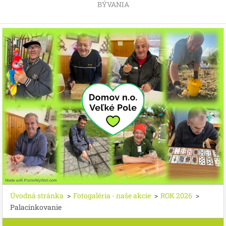
BÝVANIA
Úvodná stránka
>
Fotogaléria - naše akcie
>
ROK 2026
>
Palacinkovanie