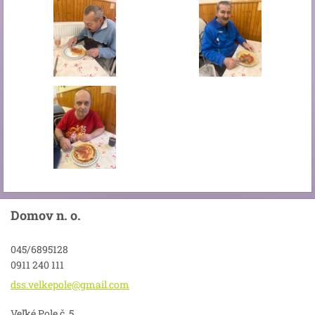
Domov n. o.
045/6895128
0911 240 111
dss.velk
epole@gm
ail.com
Veľké Pole č. 5