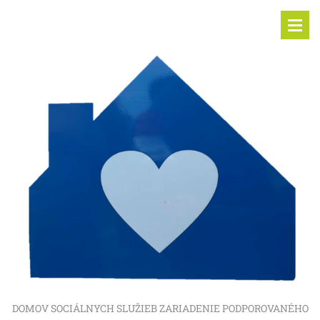
DOMOV SOCIÁLNYCH SLUŽIEB ZARIADENIE PODPOROVANÉHO