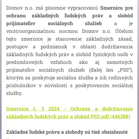
Domov n.o. má písomne vypracovanú
Smernicu pre
ochranu základných ľudských práv a slobôd
prijímateľov sociálnych služieb
a je
vnútroorganizačnou normou Domov n.o. Účelom
tejto smernice je stanovenie základných zásad,
postupov a podmienok v oblasti dodržiavania
základných ľudských práv a slobôd fyzických osôb v
predzmluvných vzťahoch ako aj samotných
prijímateľov sociálnych služieb (ďalej len „PSS“),
ktorým sa poskytuje sociálna služba a ich rodinných
príslušníkov v súvislosti s poskytovaním sociálnej
služby.
Smernica č. 3 2024 - Ochrana a dodržiavanie
základných ľudských práv a slobôd PSS.pdf (446388)
Základné ľudské práva a slobody sú tiež obsiahnuté