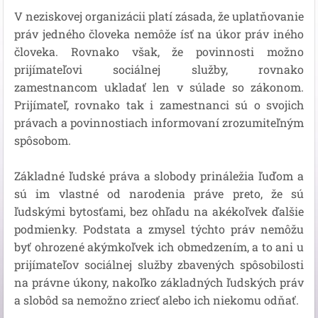
V neziskovej organizácii platí zásada, že uplatňovanie
práv jedného človeka nemôže ísť na úkor práv iného
človeka. Rovnako však, že povinnosti možno
prijímateľovi sociálnej služby, rovnako
zamestnancom ukladať len v súlade so zákonom.
Prijímateľ, rovnako tak i zamestnanci sú o svojich
právach a povinnostiach informovaní zrozumiteľným
spôsobom.
Základné ľudské práva a slobody prináležia ľuďom a
sú im vlastné od narodenia práve preto, že sú
ľudskými bytosťami, bez ohľadu na akékoľvek ďalšie
podmienky. Podstata a zmysel týchto práv nemôžu
byť ohrozené akýmkoľvek ich obmedzením, a to ani u
prijímateľov sociálnej služby zbavených spôsobilosti
na právne úkony, nakoľko základných ľudských práv
a slobôd sa nemožno zriecť alebo ich niekomu odňať.