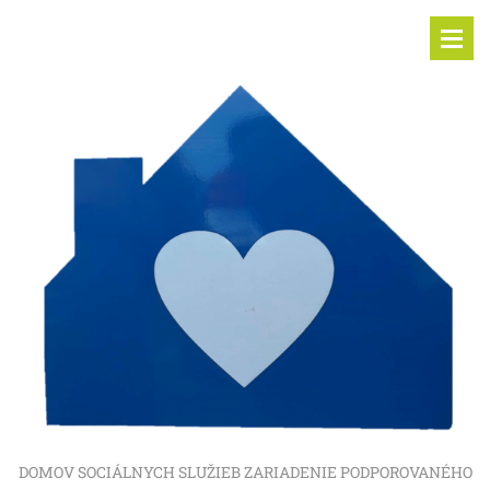
DOMOV SOCIÁLNYCH SLUŽIEB ZARIADENIE PODPOROVANÉHO