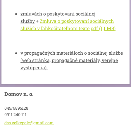
zmluvách o poskytovaní sociálnej
služby
+
Zmluva o poskytovaní sociálnych
služieb v ľahkočitateľnom texte.pdf (1,1 MB)
v propagačných materiáloch o sociálnej službe
(web stránka, propagačné materiály, verejné
vystúpenia).
Domov n. o.
045/6895128
0911 240 111
dss.velk
epole@gm
ail.com