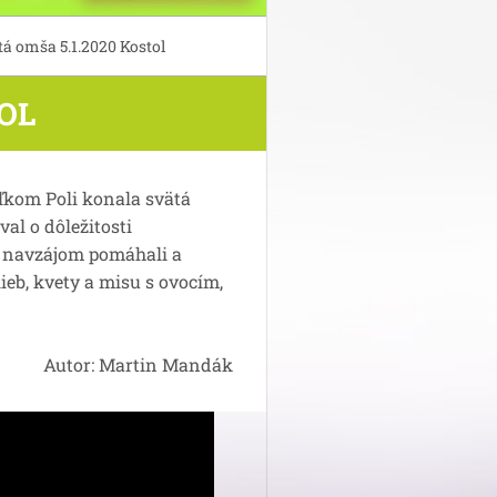
tá omša 5.1.2020 Kostol
OL
ľkom Poli konala svätá
al o dôležitosti
i navzájom pomáhali a
lieb, kvety a misu s ovocím,
Autor: Martin Mandák