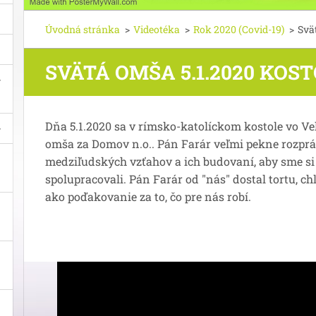
Úvodná stránka
>
Videotéka
>
Rok 2020 (Covid-19)
>
Svä
SVÄTÁ OMŠA 5.1.2020 KOST
Dňa 5.1.2020 sa v rímsko-katolíckom kostole vo Ve
omša za Domov n.o.. Pán Farár veľmi pekne rozpráv
medziľudských vzťahov a ich budovaní, aby sme s
spolupracovali. Pán Farár od "nás" dostal tortu, ch
ako poďakovanie za to, čo pre nás robí.