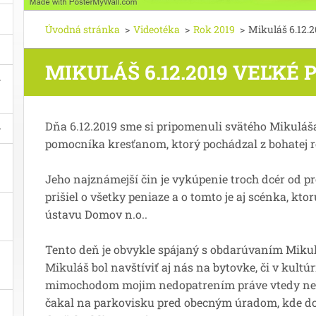
Úvodná stránka
>
Videotéka
>
Rok 2019
>
Mikuláš 6.12.2
MIKULÁŠ 6.12.2019 VEĽKÉ 
Dňa 6.12.2019 sme si pripomenuli svätého Mikuláša
pomocníka kresťanom, ktorý pochádzal z bohatej r
Jeho najznámejší čin je vykúpenie troch dcér od pro
prišiel o všetky peniaze a o tomto je aj scénka, ktor
ústavu Domov n.o..
Tento deň je obvykle spájaný s obdarúvaním Mikulá
Mikuláš bol navštíviť aj nás na bytovke, či v kul
mimochodom mojim nedopatrením práve vtedy neb
čakal na parkovisku pred obecným úradom, kde dor