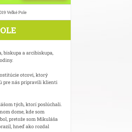
019 Veľké Pole
POLE
, biskupa a arcibiskupa,
odiny.
stitúcie otcovi, ktorý
ú pre nás pripravili klienti
šom tých, ktorí poslúchali.
túrnom dome, kde som
ol, pretože som Mikuláša
azil, hneď ako rozdal