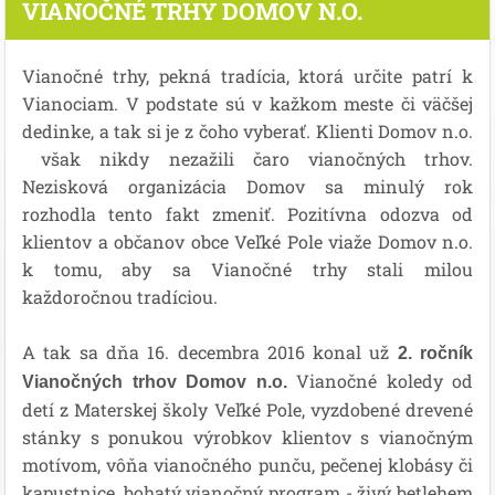
VIANOČNÉ TRHY DOMOV N.O.
Vianočné trhy, pekná tradícia, ktorá určite patrí k
Vianociam. V podstate sú v kažkom meste či väčšej
dedinke, a tak si je z čoho vyberať. Klienti Domov n.o.
však nikdy nezažili čaro vianočných trhov.
Nezisková organizácia Domov sa minulý rok
rozhodla tento fakt zmeniť. Pozitívna odozva od
klientov a občanov obce Veľké Pole viaže Domov n.o.
k tomu, aby sa Vianočné trhy stali milou
každoročnou tradíciou.
A tak sa dňa 16. decembra 2016 konal už
2. ročník
Vianočné koledy od
Vianočných trhov Domov n.o.
detí z Materskej školy Veľké Pole, vyzdobené drevené
stánky s ponukou výrobkov klientov s vianočným
motívom, vôňa vianočného punču, pečenej klobásy či
kapustnice, bohatý vianočný program - živý betlehem