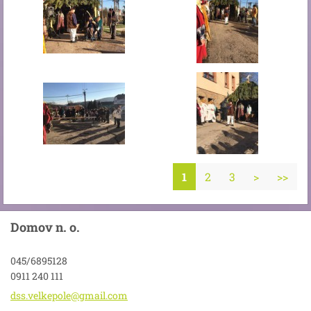
1
2
3
>
>>
Domov n. o.
045/6895128
0911 240 111
dss.velk
epole@gm
ail.com