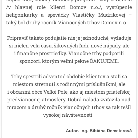
/v hlavnej role klienti Domov n.o./, vystúpenie
heligonkárky a speváčky Vlastičky Mudríkovej –
taký bol druhý ročník Vianočných trhov Domov n.o.
Pripraviť takéto podujatie nie je jednoduché, vyžaduje
si nielen veľa času, šikovných ľudí, nové nápady, ale
i finančné prostriedky. Vianočné trhy podporili
sponzori, ktorým veľmi pekne ĎAKUJEME.
Trhy spestrili adventné obdobie klientov a stali sa
miestom stretnutí s rodinnými príslušníkmi, ale
i občanmi obce Veľké Pole, ako aj miestom priateľskej
predvianočnej atmosféry. Dobrá nálada zvíťazila nad
mrazom a druhý ročník vianočných trhov sa tak tešil
vysokej návštevnosti.
Autor: Ing. Bibiána Demeterová