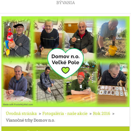
BÝVANIA
Úvodná stránka
>
Fotogaléria - naše akcie
>
Rok 2016
>
Vianočné trhy Domov n.o.