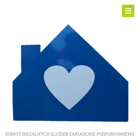
DOMOV SOCIÁLNYCH SLUŽIEB ZARIADENIE PODPOROVANÉHO