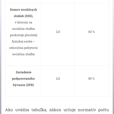
Domov sociálnych
služieb (DSS),
v ktorom sa
sociálna služba
2,0
60 %
poskytuje plnoletej
fyzickej osobe –
celoročná pobytová
sociálna služba
Zariadenie
podporovaného
2,5
50 %
bývania (ZPB)
Ako uvádza tabuľka, zákon určuje normatív počtu