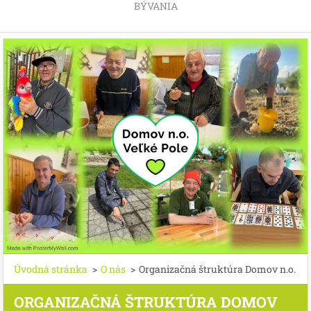
BÝVANIA
Úvodná stránka
>
O nás
>
Organizačná štruktúra Domov n.o.
ORGANIZAČNÁ ŠTRUKTÚRA DOMOV