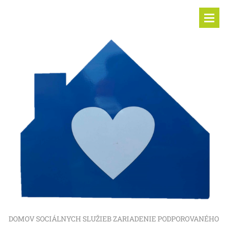
DOMOV SOCIÁLNYCH SLUŽIEB ZARIADENIE PODPOROVANÉHO