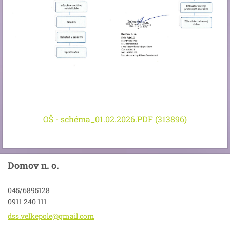
OŠ - schéma_01.02.2026.PDF (313896)
Domov n. o.
045/6895128
0911 240 111
dss.velk
epole@gm
ail.com