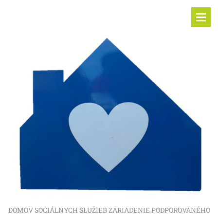
DOMOV SOCIÁLNYCH SLUŽIEB ZARIADENIE PODPOROVANÉHO