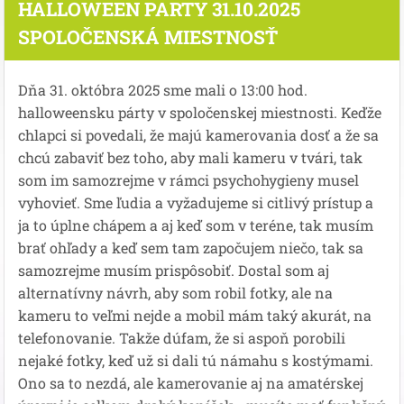
HALLOWEEN PARTY 31.10.2025
SPOLOČENSKÁ MIESTNOSŤ
Dňa 31. októbra 2025 sme mali o 13:00 hod.
halloweensku párty v spoločenskej miestnosti. Keďže
chlapci si povedali, že majú kamerovania dosť a že sa
chcú zabaviť bez toho, aby mali kameru v tvári, tak
som im samozrejme v rámci psychohygieny musel
vyhovieť. Sme ľudia a vyžadujeme si citlivý prístup a
ja to úplne chápem a aj keď som v teréne, tak musím
brať ohľady a keď sem tam započujem niečo, tak sa
samozrejme musím prispôsobiť. Dostal som aj
alternatívny návrh, aby som robil fotky, ale na
kameru to veľmi nejde a mobil mám taký akurát, na
telefonovanie. Takže dúfam, že si aspoň porobili
nejaké fotky, keď už si dali tú námahu s kostýmami.
Ono sa to nezdá, ale kamerovanie aj na amatérskej