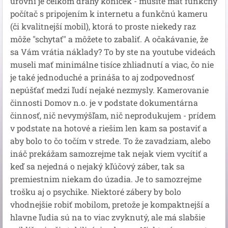
úrovni je celkom drahý koníček - musíte mať funkčný
počítač s pripojením k internetu a funkčnú kameru
(či kvalitnejší mobil), ktorá to proste niekedy raz
môže "schytať" a môžete to zabaliť. A očakávanie, že
sa Vám vrátia náklady? To by ste na youtube videách
museli mať minimálne tisíce zhliadnutí a viac, čo nie
je také jednoduché a prináša to aj zodpovednosť
nepúšťať medzi ľudí nejaké nezmysly. Kamerovanie
činnosti Domov n.o. je v podstate dokumentárna
činnosť, nič nevymýšľam, nič neprodukujem - prídem
v podstate na hotové a riešim len kam sa postaviť a
aby bolo to čo točím v strede. To že zavadziam, alebo
ináč prekážam samozrejme tak nejak viem vycítiť a
keď sa nejedná o nejaký kľúčový záber, tak sa
premiestnim niekam do úzadia. Je to samozrejme
trošku aj o psychike. Niektoré zábery by bolo
vhodnejšie robiť mobilom, pretože je kompaktnejší a
hlavne ľudia sú na to viac zvyknutý, ale má slabšie