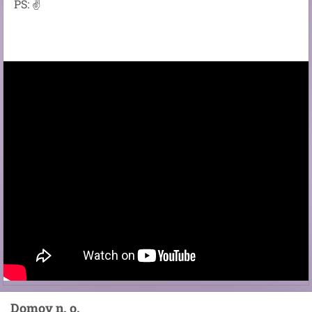
PS: ✌️
Domov n. o.