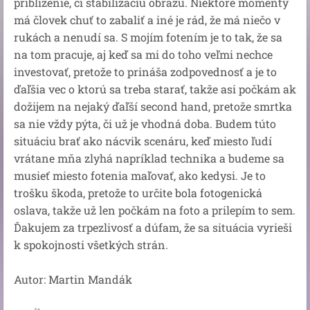
priblíženie, či stabilizáciu obrazu. Niektoré momenty
má človek chuť to zabaliť a iné je rád, že má niečo v
rukách a nenudí sa. S mojím fotením je to tak, že sa
na tom pracuje, aj keď sa mi do toho veľmi nechce
investovať, pretože to prináša zodpovednosť a je to
ďaľšia vec o ktorú sa treba starať, takže asi počkám ak
dožijem na nejaký ďaľší second hand, pretože smrtka
sa nie vždy pýta, či už je vhodná doba. Budem túto
situáciu brať ako nácvik scenáru, keď miesto ľudí
vrátane mňa zlyhá napríklad technika a budeme sa
musieť miesto fotenia maľovať, ako kedysi. Je to
trošku škoda, pretože to určite bola fotogenická
oslava, takže už len počkám na foto a prilepím to sem.
Ďakujem za trpezlivosť a dúfam, že sa situácia vyrieši
k spokojnosti všetkých strán.
Autor: Martin Mandák