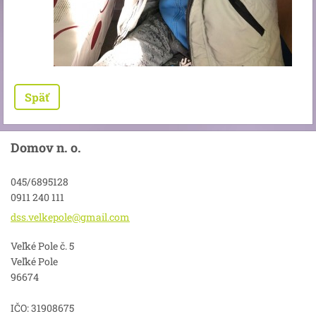
Späť
Domov n. o.
045/6895128
0911 240 111
dss.velk
epole@gm
ail.com
Veľké Pole č. 5
Veľké Pole
96674
IČO: 31908675