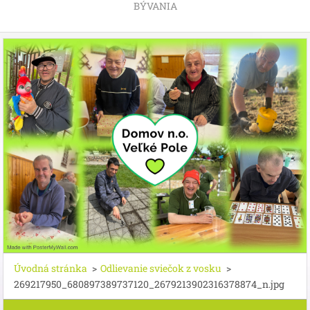
BÝVANIA
Úvodná stránka
>
Odlievanie sviečok z vosku
>
269217950_680897389737120_2679213902316378874_n.jpg