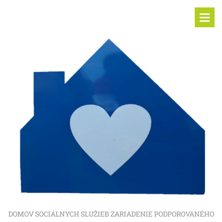
DOMOV SOCIÁLNYCH SLUŽIEB ZARIADENIE PODPOROVANÉHO