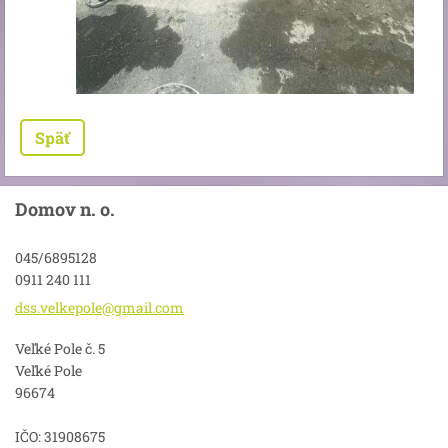
Späť
Domov n. o.
045/6895128
0911 240 111
dss.velk
epole@gm
ail.com
Veľké Pole č. 5
Veľké Pole
96674
IČO: 31908675