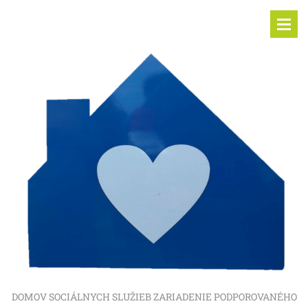
DOMOV SOCIÁLNYCH SLUŽIEB ZARIADENIE PODPOROVANÉHO