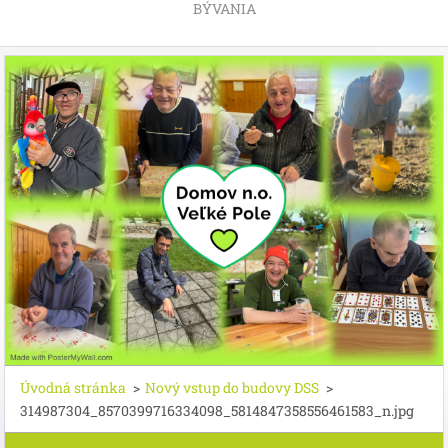
BÝVANIA
Úvodná stránka
>
Nový vstup do budovy DSS
>
314987304_8570399716334098_5814847358556461583_n.jpg