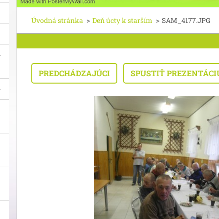
Úvodná stránka
>
Deň úcty k starším
>
SAM_4177.JPG
PREDCHÁDZAJÚCI
SPUSTIŤ PREZENTÁCI