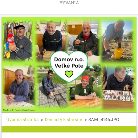
BÝVANIA
Úvodná stránka
>
Deň úcty k starším
>
SAM_4146.JPG