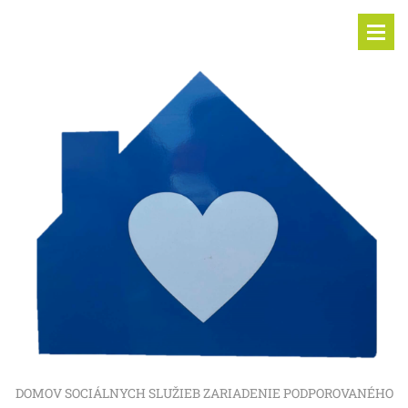
DOMOV SOCIÁLNYCH SLUŽIEB ZARIADENIE PODPOROVANÉHO