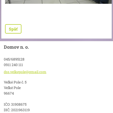
Späť
Domov n. o.
045/6895128
0911 240 111
dss.velk
epole@gm
ail.com
Veľké Pole č. 5
Veľké Pole
96674
IČO: 31908675
DIČ: 2021963119