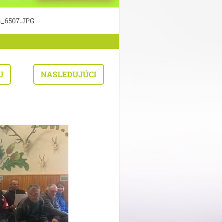
_6507.JPG
U
NASLEDUJÚCI