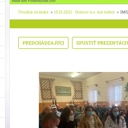
Úvodná stránka
>
15.10.2021 - Domov n.o. má talent
>
IMG
PREDCHÁDZAJÚCI
SPUSTIŤ PREZENTÁCI