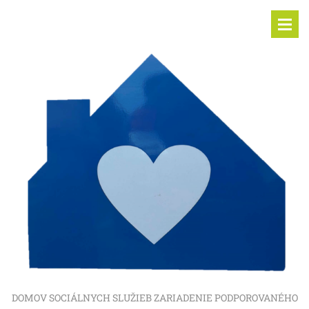
DOMOV SOCIÁLNYCH SLUŽIEB ZARIADENIE PODPOROVANÉHO