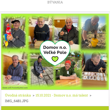
BÝVANIA
Úvodná stránka
>
15.10.2021 - Domov n.o. má talent
>
IMG_6481.JPG