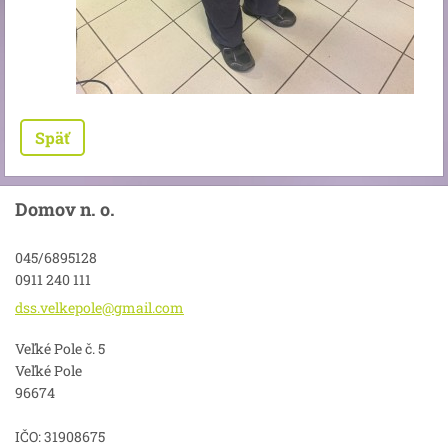
Späť
Domov n. o.
045/6895128
0911 240 111
dss.velk
epole@gm
ail.com
Veľké Pole č. 5
Veľké Pole
96674
IČO: 31908675